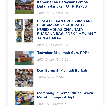
Kemeriahan Perayaan Lomba
Dalam Rangka HUT RI Ke-80
2025-08-20 13:47:44
PENGELOLAAN PROGRAM YANG
BERDAMPAK POSITIF PADA
MURID VOKASIONAL TATA
BUASANA BAGI PDBK “ MENJAHIT
TAPLAK MEJA “
2024-10-19 20:02:55
Tasyakur Bi Ni’mah Guru PPPK
2024-07-23 15:11:13
Dari Sampah Menjadi Berkah
2024-07-23 11:42:38
Membangun Kemandirian Siswa
Melalui Penjas Adaptif
2024-07-23 09:44:50