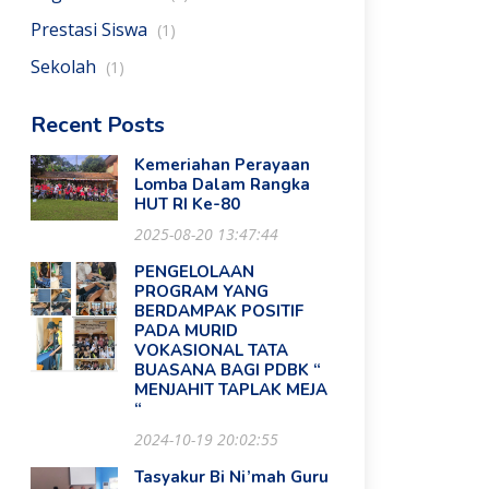
Prestasi Siswa
(1)
Sekolah
(1)
Recent Posts
Kemeriahan Perayaan
Lomba Dalam Rangka
HUT RI Ke-80
2025-08-20 13:47:44
PENGELOLAAN
PROGRAM YANG
BERDAMPAK POSITIF
PADA MURID
VOKASIONAL TATA
BUASANA BAGI PDBK “
MENJAHIT TAPLAK MEJA
“
2024-10-19 20:02:55
Tasyakur Bi Ni’mah Guru