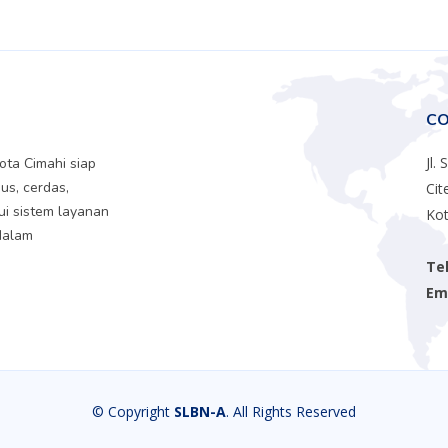
CO
Jl.
ta Cimahi siap
us, cerdas,
Cit
ui sistem layanan
Kot
dalam
Te
Ema
© Copyright
SLBN-A
. All Rights Reserved