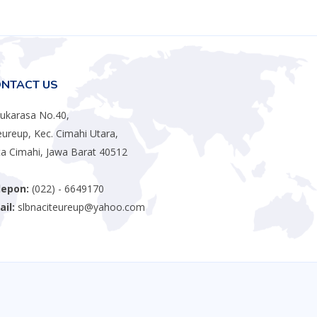
NTACT US
 Sukarasa No.40,
eureup, Kec. Cimahi Utara,
a Cimahi, Jawa Barat 40512
lepon:
(022) - 6649170
il:
slbnaciteureup@yahoo.com