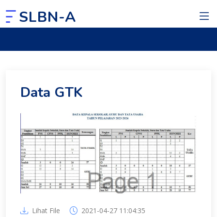
SLBN-A
Data GTK
Lihat File
2021-04-27 11:04:35