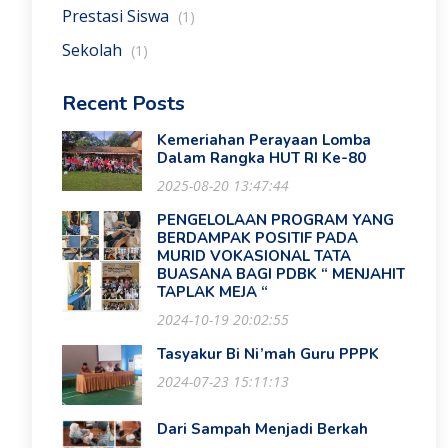
Prestasi Siswa
(1)
Sekolah
(1)
Recent Posts
Kemeriahan Perayaan Lomba
Dalam Rangka HUT RI Ke-80
2025-08-20 13:47:44
PENGELOLAAN PROGRAM YANG
BERDAMPAK POSITIF PADA
MURID VOKASIONAL TATA
BUASANA BAGI PDBK “ MENJAHIT
TAPLAK MEJA “
2024-10-19 20:02:55
Tasyakur Bi Ni’mah Guru PPPK
2024-07-23 15:11:13
Dari Sampah Menjadi Berkah