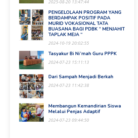
2025-08-20 13:47:44
PENGELOLAAN PROGRAM YANG
BERDAMPAK POSITIF PADA
MURID VOKASIONAL TATA
BUASANA BAGI PDBK “ MENJAHIT
TAPLAK MEJA “
2024-10-19 20:02:55
Tasyakur Bi Ni’mah Guru PPPK
2024-07-23 15:11:13
Dari Sampah Menjadi Berkah
2024-07-23 11:42:38
Membangun Kemandirian Siswa
Melalui Penjas Adaptif
2024-07-23 09:44:50