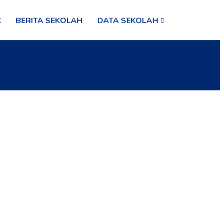
K
BERITA SEKOLAH
DATA SEKOLAH
Categories
Artikel
(1)
Berita
(1)