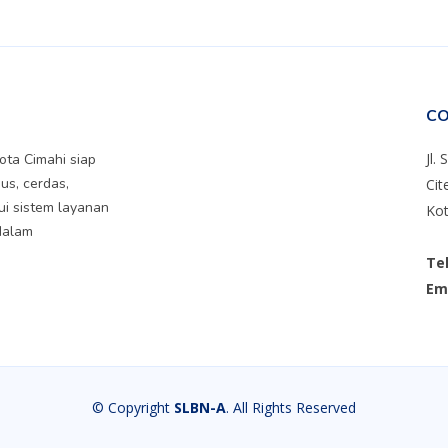
CO
Jl.
ta Cimahi siap
us, cerdas,
Cit
ui sistem layanan
Kot
dalam
Te
Ema
© Copyright
SLBN-A
. All Rights Reserved