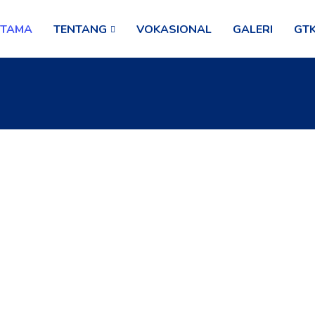
UTAMA
TENTANG
VOKASIONAL
GALERI
GT
 Lomba Dalam Rangka HUT