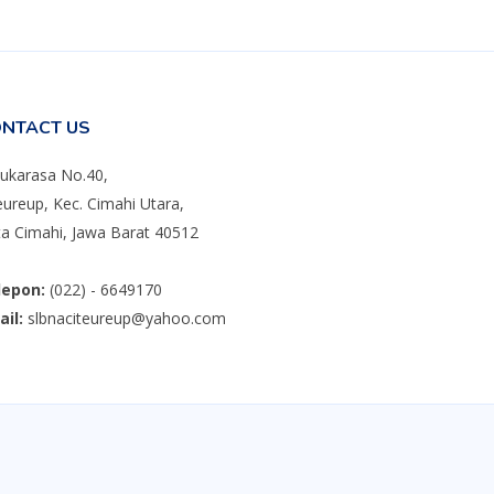
NTACT US
 Sukarasa No.40,
eureup, Kec. Cimahi Utara,
a Cimahi, Jawa Barat 40512
lepon:
(022) - 6649170
il:
slbnaciteureup@yahoo.com