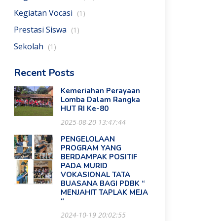
Kegiatan Vocasi
(1)
Prestasi Siswa
(1)
Sekolah
(1)
Recent Posts
Kemeriahan Perayaan
Lomba Dalam Rangka
HUT RI Ke-80
2025-08-20 13:47:44
PENGELOLAAN
PROGRAM YANG
BERDAMPAK POSITIF
PADA MURID
VOKASIONAL TATA
BUASANA BAGI PDBK “
MENJAHIT TAPLAK MEJA
“
2024-10-19 20:02:55