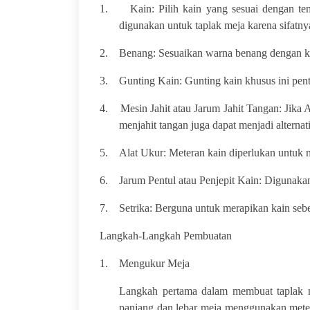
1.
Kain: Pilih kain yang sesuai dengan tem
digunakan untuk taplak meja karena sifatn
2.
Benang: Sesuaikan warna benang dengan kai
3.
Gunting Kain: Gunting kain khusus ini pen
4.
Mesin Jahit atau Jarum Jahit Tangan: Jika 
menjahit tangan juga dapat menjadi alternat
5.
Alat Ukur: Meteran kain diperlukan untuk 
6.
Jarum Pentul atau Penjepit Kain: Digunakan
7.
Setrika: Berguna untuk merapikan kain seb
Langkah-Langkah Pembuatan
1.
Mengukur Meja
Langkah pertama dalam membuat taplak m
panjang dan lebar meja menggunakan meter