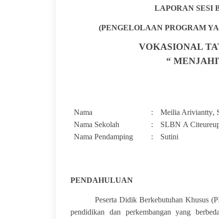
LAPORAN SESI 
(PENGELOLAAN PROGRAM YAN
VOKASIONAL TA
“ ME
NJAHI
Nama
:
Meilia Ariviantty
, 
Nama Sekolah
:
SLBN
A Citeureu
Nama Pendamping
:
Sutini
PENDAHULUAN
Peserta Didik Berkebutuhan Khusus (PDBK
pendidikan dan perkembangan yang berbed