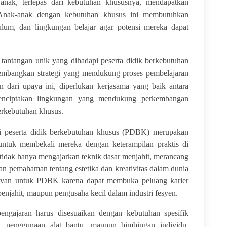
 anak, terlepas dari kebutuhan khususnya, mendapatkan
 Anak-anak dengan kebutuhan khusus ini membutuhkan
lum, dan lingkungan belajar agar potensi mereka dapat
gan unik yang dihadapi peserta didik berkebutuhan
embangkan strategi yang mendukung proses pembelajaran
an dari upaya ini, diperlukan kerjasama yang baik antara
menciptakan lingkungan yang mendukung perkembangan
berkebutuhan khusus.
gi peserta didik berkebutuhan khusus (PDBK) merupakan
untuk membekali mereka dengan keterampilan praktis di
 tidak hanya mengajarkan teknik dasar menjahit, merancang
an pemahaman tentang estetika dan kreativitas dalam dunia
levan untuk PDBK karena dapat membuka peluang karier
penjahit, maupun pengusaha kecil dalam industri fesyen.
engajaran harus disesuaikan dengan kebutuhan spesifik
 penggunaan alat bantu, maupun bimbingan individu.