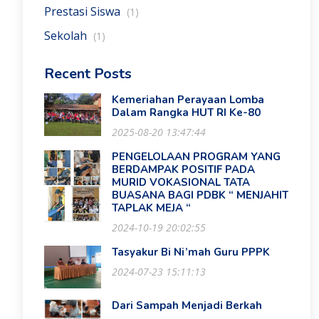
Prestasi Siswa
(1)
Sekolah
(1)
Recent Posts
Kemeriahan Perayaan Lomba
Dalam Rangka HUT RI Ke-80
2025-08-20 13:47:44
PENGELOLAAN PROGRAM YANG
BERDAMPAK POSITIF PADA
MURID VOKASIONAL TATA
BUASANA BAGI PDBK “ MENJAHIT
TAPLAK MEJA “
2024-10-19 20:02:55
Tasyakur Bi Ni’mah Guru PPPK
2024-07-23 15:11:13
Dari Sampah Menjadi Berkah