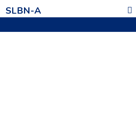
SLBN-A
Data GTK
Lihat File
2021-04-27 11:04:35