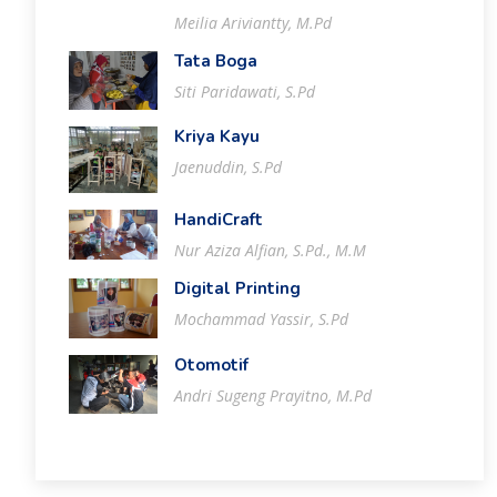
Meilia Ariviantty, M.Pd
Tata Boga
Siti Paridawati, S.Pd
Kriya Kayu
Jaenuddin, S.Pd
HandiCraft
Nur Aziza Alfian, S.Pd., M.M
Digital Printing
Mochammad Yassir, S.Pd
Otomotif
Andri Sugeng Prayitno, M.Pd