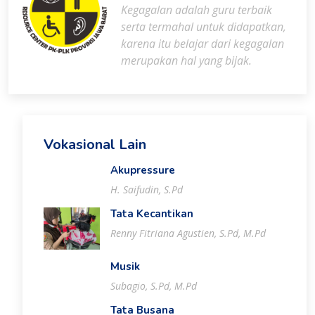
Kegagalan adalah guru terbaik
serta termahal untuk didapatkan,
karena itu belajar dari kegagalan
merupakan hal yang bijak.
Vokasional Lain
Akupressure
H. Saifudin, S.Pd
Tata Kecantikan
Renny Fitriana Agustien, S.Pd, M.Pd
Musik
Subagio, S.Pd, M.Pd
Tata Busana