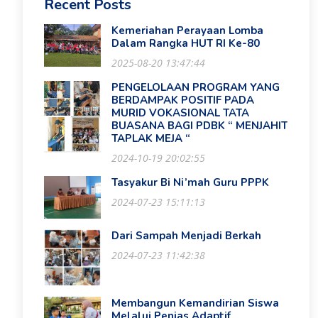
Recent Posts
Kemeriahan Perayaan Lomba
Dalam Rangka HUT RI Ke-80
2025-08-20 13:47:44
PENGELOLAAN PROGRAM YANG
BERDAMPAK POSITIF PADA
MURID VOKASIONAL TATA
BUASANA BAGI PDBK “ MENJAHIT
TAPLAK MEJA “
2024-10-19 20:02:55
Tasyakur Bi Ni’mah Guru PPPK
2024-07-23 15:11:13
Dari Sampah Menjadi Berkah
2024-07-23 11:42:38
Membangun Kemandirian Siswa
Melalui Penjas Adaptif