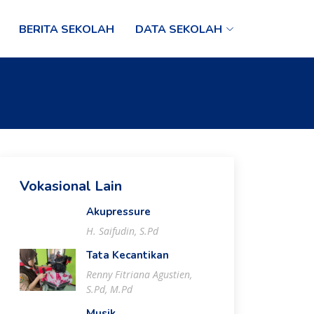
BERITA SEKOLAH
DATA SEKOLAH
Vokasional Lain
Akupressure
H. Saifudin, S.Pd
Tata Kecantikan
Renny Fitriana Agustien,
S.Pd, M.Pd
Musik