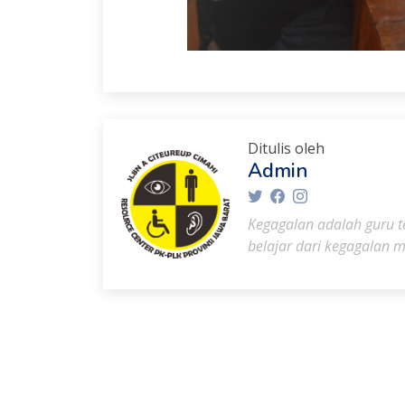
Ditulis oleh
Admin
Kegagalan adalah guru te
belajar dari kegagalan m