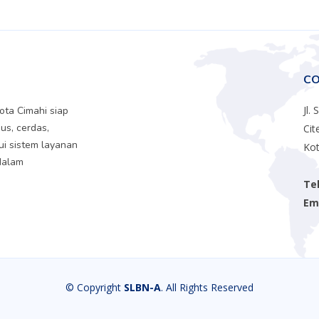
CO
Jl.
ta Cimahi siap
us, cerdas,
Cit
ui sistem layanan
Kot
dalam
Te
Ema
© Copyright
SLBN-A
. All Rights Reserved