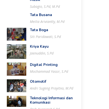
Subagio, S.Pd, M.Pd
Tata Busana
Meilia Ariviantty, M.Pd
Tata Boga
Siti Paridawati, S.Pd
Kriya Kayu
Jaenuddin, S.Pd
Digital Printing
Mochammad Yassir, S.Pd
Otomotif
Andri Sugeng Prayitno, M.Pd
Teknologi Informasi dan
Komunikasi