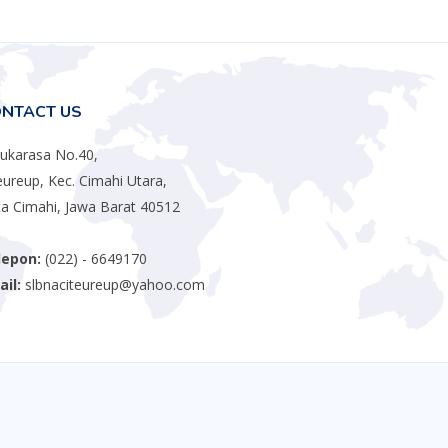
NTACT US
 Sukarasa No.40,
eureup, Kec. Cimahi Utara,
a Cimahi, Jawa Barat 40512
lepon:
(022) - 6649170
il:
slbnaciteureup@yahoo.com