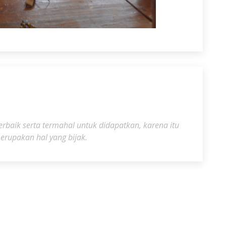
rbaik serta termahal untuk didapatkan, karena itu
erupakan hal yang bijak.