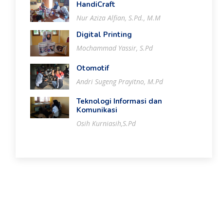
HandiCraft
Nur Aziza Alfian, S.Pd., M.M
Digital Printing
Mochammad Yassir, S.Pd
Otomotif
Andri Sugeng Prayitno, M.Pd
Teknologi Informasi dan
Komunikasi
Osih Kurniasih,S.Pd