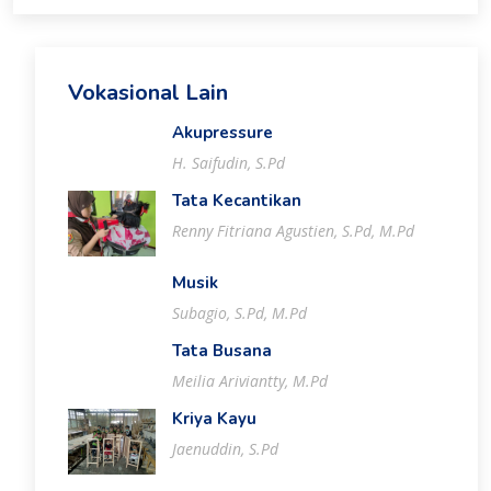
Vokasional Lain
Akupressure
H. Saifudin, S.Pd
Tata Kecantikan
Renny Fitriana Agustien, S.Pd, M.Pd
Musik
Subagio, S.Pd, M.Pd
Tata Busana
Meilia Ariviantty, M.Pd
Kriya Kayu
Jaenuddin, S.Pd