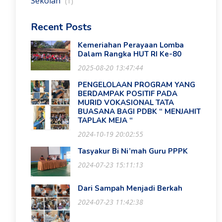
Sekolah
(1)
Recent Posts
Kemeriahan Perayaan Lomba
Dalam Rangka HUT RI Ke-80
2025-08-20 13:47:44
PENGELOLAAN PROGRAM YANG
BERDAMPAK POSITIF PADA
MURID VOKASIONAL TATA
BUASANA BAGI PDBK “ MENJAHIT
TAPLAK MEJA “
2024-10-19 20:02:55
Tasyakur Bi Ni’mah Guru PPPK
2024-07-23 15:11:13
Dari Sampah Menjadi Berkah
2024-07-23 11:42:38